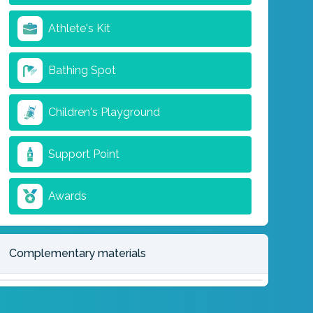
Athlete's Kit
Bathing Spot
Children's Playground
Support Point
Awards
Complementary materials