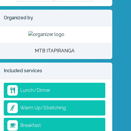
Organized by
MTB ITAPIRANGA
Included services
Lunch/Dinner
Warm Up/Stretching
Breakfast