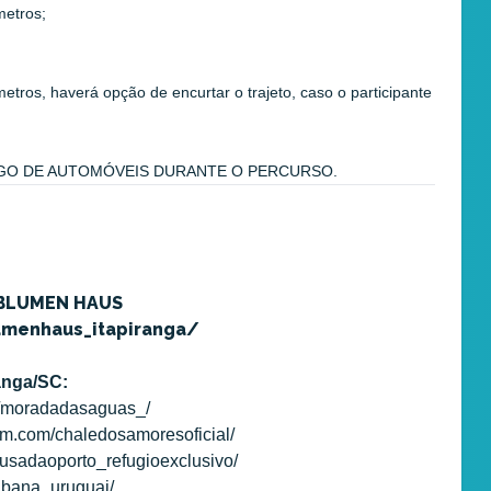
metros;
etros, haverá opção de encurtar o trajeto, caso o participante
EGO DE AUTOMÓVEIS DURANTE O PERCURSO.
 BLUMEN HAUS
umenhaus_itapiranga/
anga/SC:
m/moradadasaguas_/
m.com/chaledosamoresoficial/
usadaoporto_refugioexclusivo/
abana_uruguai/