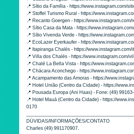
📍 Sítio da Família - https://www.instagram.com/sit
📍 Stoffel Turismo Rural - https://www.instagram.co
📍 Recanto Goergen - https://www.instagram.com/
📍 Sítio Casa da Mata - https://www.instagram.com
📍 Sítio Vivenda Verde - https://www.instagram.co
📍 EcoLazer Eyerkaufer - https://www.instagram.c
📍 Itapiranga Chalés - https://www.instagram.com/i
📍 Villa dos Chalés - https://www.instagram.com/vi
📍 Chalé La Bella Vista - https://www.instagram.co
📍 Chácara Aconchego - https://www.instagram.c
📍 Acampamento das Amoras - https://www.inst
📍 Hotel União (Centro da Cidade) - https://www.
📍 Pousada Europa (Ani Haas) - Fone: (49) 99163
📍 Hotel Mauá (Centro da Cidade) - https://www.i
0170
________________________________________
DÚVIDAS/INFORMAÇÕES/CONTATO
Charles (49) 991170907.