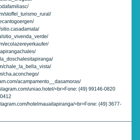
iodafamiliasc/
m/stoffel_turismo_rural/
recantogoergen/
/sitio.casadamata/
m/sitio_vivenda_verde/
om/ecolazereyerkaufer/
tapirangachales/
lla_doschalesitapiranga/
m/chale_la_bella_vista/
om/cha.aconchego/
agram.com/acampamento__dasamoras/
instagram.com/uniao.hotel/<br>Fone: (49) 99146-0820
-0412
nstagram.com/hotelmauaitapiranga/<br>Fone: (49) 3677-
_________________________________________________