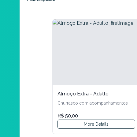
Master B1 - Masculino
R$ 100,00 + service fees
Products
Master B2 - Masculino
R$ 100,00 + service fees
Master C1 - Masculino
R$ 100,00 + service fees
Master C2 - Masculino
R$ 100,00 + service fees
Sport - Masculino
R$ 100,00 + service fees
Almoço Extra - Adulto
Nelore
Churrasco com acompanhamentos
R$ 100,00 + service fees
R$ 50,00
Elite - Feminino
More Details
R$ 100,00 + service fees