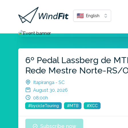
English
6º Pedal Lassberg de MTB
Rede Mestre Norte-RS/
Itapiranga - SC
August 30, 2026
08:00h
#bycicleTouring
#MTB
#XCC
Subscribe now