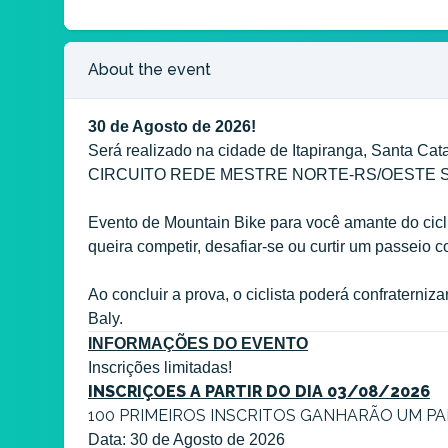
Sub 30 - Feminino
R$ 100,00 + service fees
About the event
Master A - Feminino
R$ 100,00 + service fees
30 de Agosto de 2026!
Master B - Feminino
Será realizado na cidade de Itapiranga, Santa
R$ 100,00 + service fees
CIRCUITO REDE MESTRE NORTE-RS/OESTE S
Master C - Feminino
Evento de Mountain Bike para você amante do cic
R$ 100,00 + service fees
queira competir, desafiar-se ou curtir um passeio c
CICLOTURISMO
R$ 100,00 + service fees
Ao concluir a prova, o ciclista poderá confratern
Baly.
VETERANOS
INFORMAÇÕES DO EVENTO
R$ 100,00 + service fees
Inscrições limitadas!
INSCRIÇOES A PARTIR DO DIA 03/08/2026
100 PRIMEIROS INSCRITOS GANHARÃO UM PA
Data: 30 de Agosto de 2026