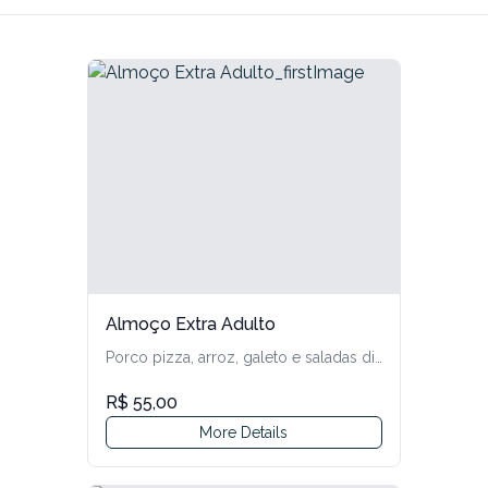
Master B1 - Masculino
Products
Parado/Esgotado
Master B2 - Masculino
Parado/Esgotado
Master C1 - Masculino
Parado/Esgotado
Master C2 - Masculino
Parado/Esgotado
Almoço Extra Adulto
Porco pizza, arroz, galeto e saladas diversas.
Sport - Masculino
Parado/Esgotado
R$ 55,00
More Details
Nelore
Parado/Esgotado