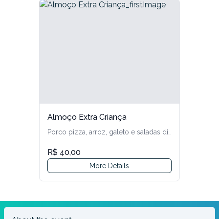
Elite - Feminino
Parado/Esgotado
Sub 30 - Feminino
Parado/Esgotado
Master A - Feminino
Parado/Esgotado
Almoço Extra Criança
Master B - Feminino
Porco pizza, arroz, galeto e saladas diversas.
Parado/Esgotado
R$ 40,00
Master C - Feminino
More Details
Parado/Esgotado
VETERANOS
Parado/Esgotado