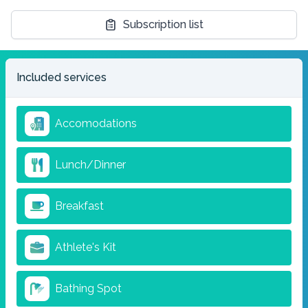
Subscription list
Included services
Accomodations
Lunch/Dinner
Breakfast
Athlete's Kit
Bathing Spot