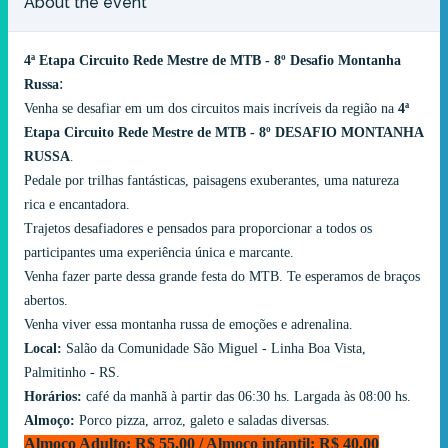
About the event
CICLOTURISMO
Parado/Esgotado
4ª Etapa Circuito Rede Mestre de MTB - 8º Desafio Montanha
:
Russa
Venha se desafiar em um dos circuitos mais incríveis da região na
4ª
Etapa Circuito Rede Mestre de MTB - 8º
DESAFIO MONTANHA
RUSSA
.
Pedale por trilhas fantásticas, paisagens exuberantes, uma natureza
rica e encantadora.
Trajetos desafiadores e pensados para proporcionar a todos os
participantes uma experiência única e marcante.
Venha fazer parte dessa grande festa do MTB. Te esperamos de braços
abertos.
Venha viver essa montanha russa de emoções e adrenalina.
Local:
Salão da Comunidade São Miguel - Linha Boa Vista,
Palmitinho - RS.
Horários:
café da manhã à partir das 06:30 hs. Largada às 08:00 hs.
Almoço:
Porco pizza, arroz, galeto e saladas diversas.
Almoço Adulto: R$ 55,00 / Almoço infantil: R$ 40,00