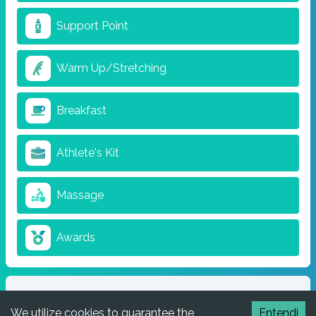
Support Point
Warm Up/Stretching
Breakfast
Athlete's Kit
Massage
Awards
Complementary materials
We utilize cookies to guarantee the
Entendi