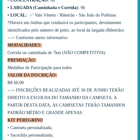
•⁠ ⁠CONCENTRAÇÃO:
8h
•⁠ ⁠LARGADA (Caminhada e Corrida):
9h
•⁠ ⁠LOCAL:
✅ Vale Vêneto / Ribeirão - São João do Polêsine.
‼️Haverá um ônibus que conduzirá os participantes, devidamente
identificados pelo número de peito, ao local da largada (Ribeirão).
---> Conforme anexo informativo
MODALIDADES:
Corrida ou caminhada de 7km (NÃO COMPETITIVA)
​PREMIAÇÃO:
Medalhas de Participação para todos.
VALOR DA INSCRIÇÃO:
R$ 60,00
---> INSCRIÇÕES REALIZADAS ATÉ 30 DE JUNHO TERÃO
DIREITO A ESCOLHA DO TAMANHO DA CAMISETA. A
PARTIR DESTA DATA, AS CAMISETAS TERÃO TAMANHOS
PADRÃO MÉDIO E GRANDE APENAS.
KIT PEREGRINO
•⁠ ⁠Camiseta personalizada;
•⁠ ⁠Sacochila personalizada;