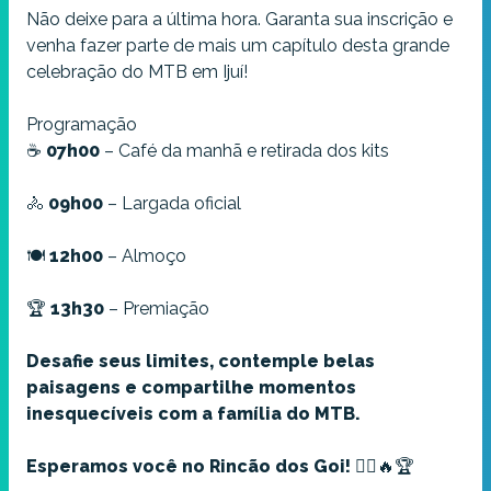
Não deixe para a última hora. Garanta sua inscrição e
venha fazer parte de mais um capítulo desta grande
celebração do MTB em Ijuí!
Programação
☕
07h00
– Café da manhã e retirada dos kits
🚴
09h00
– Largada oficial
🍽️
12h00
– Almoço
🏆
13h30
– Premiação
Desafie seus limites, contemple belas
paisagens e compartilhe momentos
inesquecíveis com a família do MTB.
Esperamos você no Rincão dos Goi!
🚵‍♂️🔥🏆