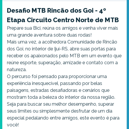
MASTER B2 - Masculino
Desafio MTB Rincão dos Goi - 4º
R$ 100,00
Etapa Circuito Centro Norte de MTB
Prepare sua Bici, reúna os amigos e venha viver mais
MASTER C1 - Masculino
uma grande aventura sobre duas rodas!
R$ 100,00
Mais uma vez, a acolhedora Comunidade de Rincão
dos Goi, no interior de Ijuí-RS, abre suas portas para
MASTER C2 - Masculino
receber os apaixonados pelo MTB em um evento que
R$ 100,00
reúne esporte, superação, amizade e contato com a
natureza.
MASTER D - Masculino
O percurso foi pensado para proporcionar uma
R$ 100,00
experiência inesquecível, passando por belas
paisagens, estradas desafiadoras e cenários que
SPORT - Masculino
mostram toda a beleza do interior da nossa região.
R$ 100,00
Seja para buscar seu melhor desempenho, superar
seus limites ou simplesmente desfrutar de um dia
SUB-30 - Feminino
especial pedalando entre amigos, este evento é para
R$ 85,00
você!