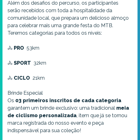
Além dos desafios do percurso, os participantes
MASTER A - Feminino
serão recebidos com toda a hospitalidade da
R$ 85,00
comunidade local, que prepara um delicioso almoço
para celebrar mais uma grande festa do MTB.
MASTER B - Feminino
Teremos categorias para todos os níveis:
R$ 85,00
🚴
PRO
53km
MASTER C - Feminino
R$ 85,00
🚴
SPORT
32km
CICLOTURISMO
🚴
CICLO
21km
R$ 70,00
Brinde Especial
E-bike
Os
03
primeiros inscritos de cada categoria
R$ 100,00
garantem um brinde exclusivo: uma tradicional
meia
de ciclismo personalizada
, item que já se tornou
Dupla Mista
marca registrada do nosso evento e peça
R$ 120,00
indispensável para sua coleção!