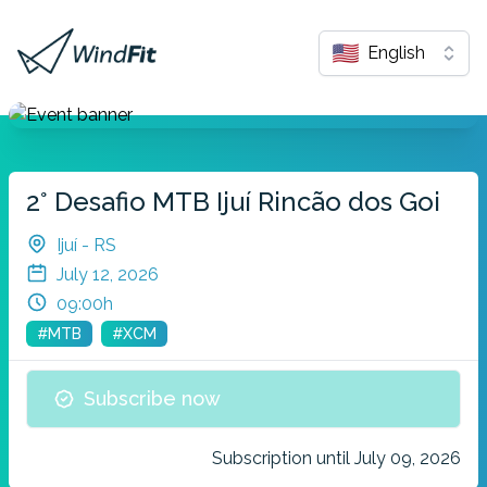
English
2° Desafio MTB Ijuí Rincão dos Goi
Ijuí - RS
July 12, 2026
09:00h
#MTB
#XCM
Subscribe now
Subscription until July 09, 2026