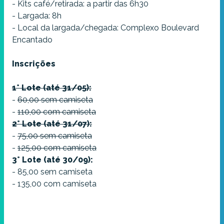
- Kits café/retirada: a partir das 6h30
- Largada: 8h
- Local da largada/chegada: Complexo Boulevard
Encantado
Inscrições
1° Lote (até 31/05):
-
60,00 sem camiseta
-
110,00 com camiseta
2° Lote (até 31/07):
-
75,00 sem camiseta
-
125,00 com camiseta
3° Lote (até 30/09):
- 85,00 sem camiseta
- 135,00 com camiseta