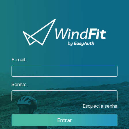
E-mail
:
Senha
:
Esqueci a senha
Entrar