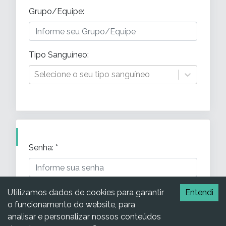
Grupo/Equipe
:
Tipo Sanguíneo
:
Selecione o seu tipo sanguíneo
Senha
: *
Confirmação de Senha
: *
Utilizamos dados de cookies para garantir
Entendi
o funcionamento do website, para
analisar e personalizar nossos conteúdos