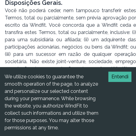
Disposições Gerais.
Você não poderá ceder, nem tampouco transferir estes
Termos, total ou parcialmente, sem prévia aprovação por
escrito da Windfit. Você concorda que a Windfit ceda e
transfira estes Termos, total ou parcialmente, inclusive: (i)
para uma subsidiária ou afiliada; (ii) um adquirente das
participações acionárias, negócios ou bens da Windfit; ou
(iii) para um sucessor em razão de qualquer operação
societária. Não existe joint-venture, sociedade, emprego
ou relação de representação entre você, a Windfit ou
quaisquer Parceiros Independentes como resultado do
We utilize cookies to guarantee the
Entendi
contrato entre você e a Windfit ou pelo uso dos Serviços.
smooth operation of the page, to analyze
Caso qualquer disposição destes Termos seja tida como
and personalize our selected content
ilegal, inválida ou inexequível total ou parcialmente, por
during your permanence. While browsing
qualquer legislação, essa disposição ou parte dela
the website, you authorize WindFit to
será,naquela medida, considerada como não existente
collect such informations and utilize them
para os efeitos destes Termos, mas a legalidade, validade
for those purposes. You may alter those
e exequibilidade das demais disposições contidas nestes
permissions at any time.
Termos não serão afetadas. Nesse caso, as partes